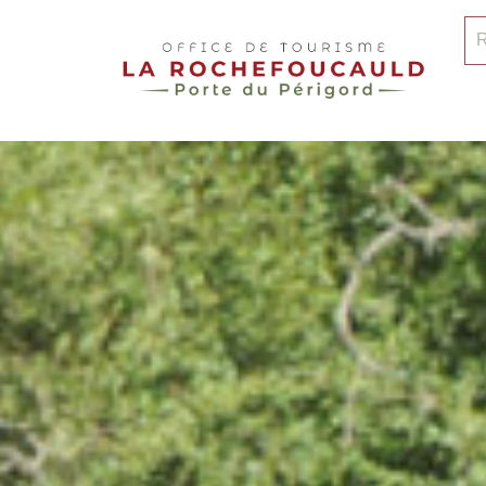
pLetter
Re