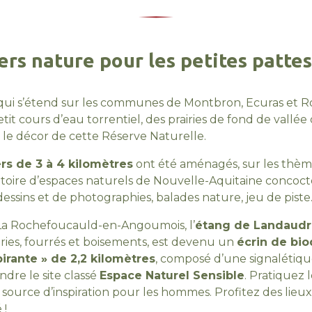
iers nature pour les petites pattes
 qui s’étend sur les communes de Montbron, Ecuras et R
etit cours d’eau torrentiel, des prairies de fond de vallée
té le décor de cette Réserve Naturelle.
ers de 3 à 4 kilomètres
ont été aménagés, sur les thèm
rvatoire d’espaces naturels de Nouvelle-Aquitaine conco
dessins et de photographies, balades nature, jeu de pist
 La Rochefoucauld-en-Angoumois, l’
étang de Landaudr
airies, fourrés et boisements, est devenu un
écrin de bio
pirante » de 2,2 kilomètres
, composé d’une signalétiqu
dre le site classé
Espace Naturel Sensible
. Pratiquez
source d’inspiration pour les hommes. Profitez des lie
 !