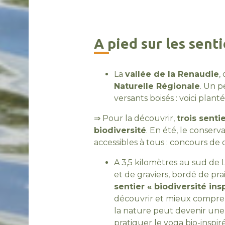
A pied sur les sent
La
vallée de la Renaudie
,
Naturelle Régionale
. Un p
versants boisés : voici plan
⇒ Pour la découvrir,
trois senti
biodiversité
. En été, le conse
accessibles à tous : concours de 
A 3,5 kilomètres au sud de
et de graviers, bordé de pr
sentier « biodiversité ins
découvrir et mieux compren
la nature peut devenir une 
pratiquer le yoga bio-inspiré