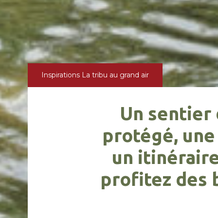
Inspirations
La tribu au grand air
Un sentier
protégé, une 
un itinérair
profitez des 