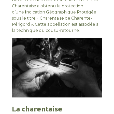
Charentaise a obtenu la protection
d’une
I
ndication
G
éographique
P
rotégée
sous le titre « Charentaise de Charente-
Périgord ». Cette appellation est associée à
la technique du cousu-retourné.
La charentaise