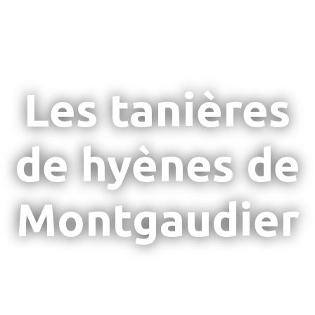
Les tanières
de hyènes de
Montgaudier