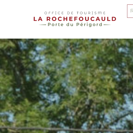
pLetter
Re